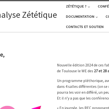
ZÉTÉTIQUE ?
CONFÉ
nalyse Zététique
DOCUMENTATION
C
CONTACTS ET SOUTIEN
e,
Nouvelle édition 2024 de ces f
de Toulouse le WE des
27 et 28 a
Un programme pléthorique, ave
dans 4 salles différentes (on se
pourra les voir en différé, un pe
Et il n’y a pas que les conféren
« En journée, les REC proposent