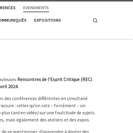
RENCES
EVENEMENTS
Search
OMMUNIQUÉS
EXPOSITIONS
abuleuses
Rencontres de l’Esprit Critique (REC)
vril 2024.
c des conférences différentes en simultané
 rassure : celles qu’on rate – forcément – on
u plus tard en vidéo) sur une foultitude de sujets.
ces, mais également des ateliers et des expos.
 de se questionner, d’apprendre à douter des