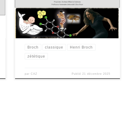
réduira ici à traiter de quelques-unes « des choses de
la nature ». Mais que viennent donc faire les Lilliputiens
et géants dans cette galère ?
Broch
classique
Henri Broch
zététique
par
CAZ
Publié
21 décembre 2025