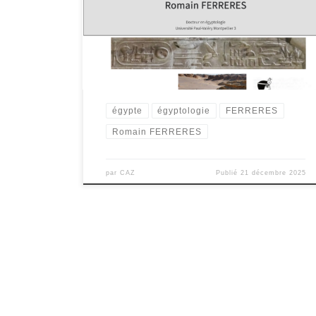
ses monuments gigantesques, ses souverains
charismatiques, ses dieux si particuliers, son écriture à
la fois familière et mystérieuse, sa « science », tout
participe à faire de cette culture un objet vénéré… et
de fantasmes, et ce dès l’Antiquité même.
égypte
égyptologie
FERRERES
Romain FERRERES
par
CAZ
Publié
21 décembre 2025