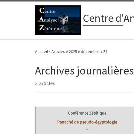
Passer au contenu
Centre d'A
Accueil
»
Articles
»
2025
»
décembre
»
21
Archives journalières
2 articles
Dire que l’Égypte ancienne fascine est un
euphémisme. Son ancienneté, sa durée, sa richesse
grâce à la fertilité de son sol et l’abondance de son or,