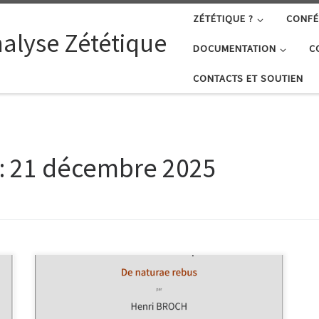
ZÉTÉTIQUE ?
CONFÉ
nalyse Zététique
DOCUMENTATION
C
CONTACTS ET SOUTIEN
:
21 décembre 2025
Clin d’oeil au DE RERUM NATURA de Lucrèce qui traitait
admirablement « de la nature des choses », on se